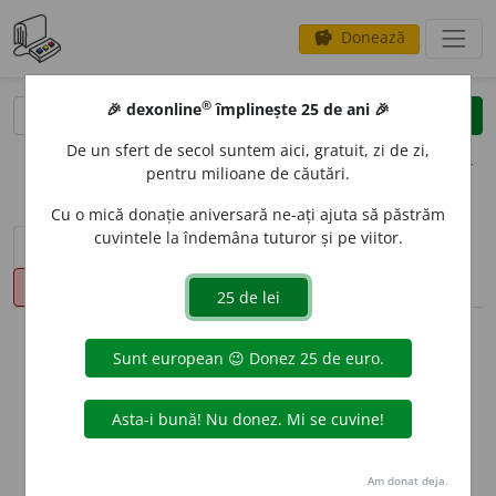
Donează
savings
®
®
🎉 dexonline
împlinește 25 de ani 🎉
caută
clear
search
De un sfert de secol suntem aici, gratuit, zi de zi,
opțiuni
pentru milioane de căutări.
Cu o mică donație aniversară ne-ați ajuta să păstrăm
cuvintele la îndemâna tuturor și pe viitor.
sinteza definițiilor (1)
definiții (20)
declinări
pronunție
(7)
volume_up
info
Aceste definiții sunt compilate de
echipa dexonline. Definițiile
originale se află pe fila
definiții
.
info
Puteți reordona filele pe pagina de
preferințe
.
Am donat deja.
ascunde