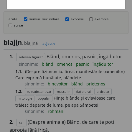
arată:
sensuri secundare
expresii
exemple
surse
blaj
i
n
, blaj
i
nă
adjectiv
1.
Blând, omenos, pașnic, îngăduitor.
adesea figurat
sinonime:
blând
omenos
pașnic
îngăduitor
1.1.
(Despre fizionomia, firea, manifestările oamenilor)
Care exprimă bunătate, blândețe.
sinonime:
binevoitor
blând
prietenos
1.2.
(și) substantivat
masculin
(la) plural
articulat
Ființe blânde și evlavioase care
mitologie
popular
trăiesc departe de lume, pe apa Sâmbetei.
sinonime:
rohmani
2.
(Despre animale) Blând, de care te poți
rar
apropia fără frică.