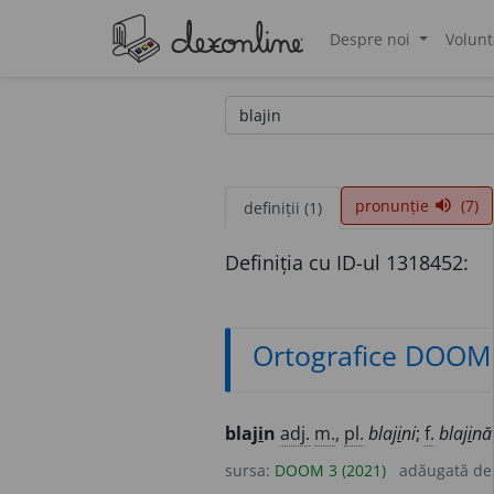
Despre noi
Volunt
®
pronunție
(7)
volume_up
definiții (1)
Definiția cu ID-ul 1318452:
Ortografice DOOM
blaj
i
n
adj.
m.
,
pl.
blaj
i
ni
;
f.
blaj
i
nă
sursa:
DOOM 3 (2021)
adăugată d