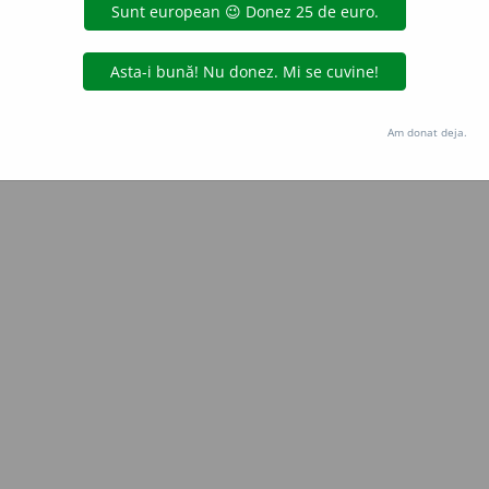
Copyright © 2004-2026 dexonline (https://dexonline.ro)
area datelor de pe acest site, inclusiv prin orice metode de extragere automată (web s
dul nostru prealabil scris, cu excepția seturilor de date oferite oficial spre utilizare pub
Am donat deja.
licență
confidențialitate
găzduit de
Hosterion