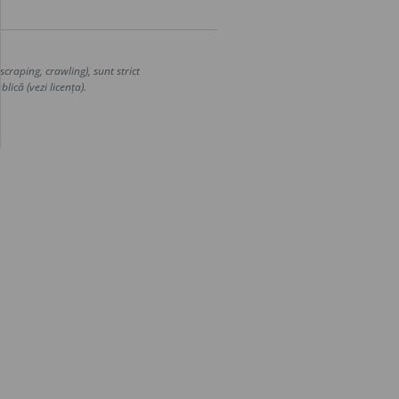
craping, crawling), sunt strict
lică (vezi licența).