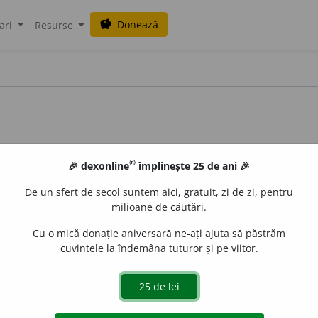
Donează
savings
ari
Resurse
®
🎉 dexonline
împlinește 25 de ani 🎉
De un sfert de secol suntem aici, gratuit, zi de zi, pentru
milioane de căutări.
Cu o mică donație aniversară ne-ați ajuta să păstrăm
cuvintele la îndemâna tuturor și pe viitor.
,
pl.
blaj
i
ne
e
gall
acțiuni