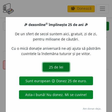
Donează
savings
®
®
🎉 dexonline
împlinește 25 de ani 🎉
caută
clear
search
De un sfert de secol suntem aici, gratuit, zi de zi,
opțiuni
pentru milioane de căutări.
Cu o mică donație aniversară ne-ați ajuta să păstrăm
cuvintele la îndemâna tuturor și pe viitor.
sinteza definițiilor (1)
definiții (20)
conjugări
pronunție
(2)
volume_up
info
Aceste definiții sunt compilate de
echipa dexonline. Definițiile
originale se află pe fila
definiții
.
info
Puteți reordona filele pe pagina de
preferințe
.
Am donat deja.
ascunde