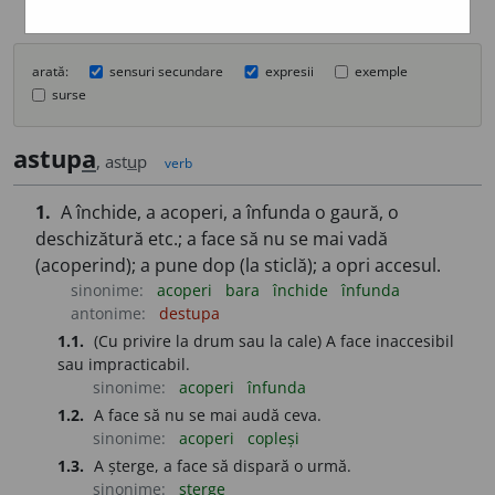
arată:
sensuri secundare
expresii
exemple
surse
astup
a
, ast
u
p
verb
1.
A închide, a acoperi, a înfunda o gaură, o
deschizătură etc.; a face să nu se mai vadă
(acoperind); a pune dop (la sticlă); a opri accesul.
sinonime:
acoperi
bara
închide
înfunda
antonime:
destupa
1.1.
(Cu privire la drum sau la cale) A face inaccesibil
sau impracticabil.
sinonime:
acoperi
înfunda
1.2.
A face să nu se mai audă ceva.
sinonime:
acoperi
copleși
1.3.
A șterge, a face să dispară o urmă.
sinonime:
șterge