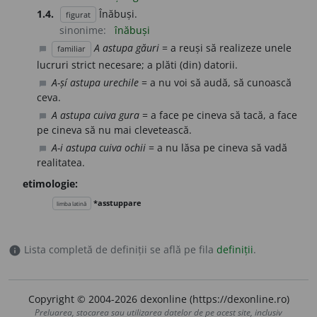
1.4.
Înăbuși.
figurat
sinonime:
înăbuși
A astupa găuri
= a reuși să realizeze unele
familiar
chat_bubble
lucruri strict necesare; a plăti (din) datorii.
A-șí astupa urechile
= a nu voi să audă, să cunoască
chat_bubble
ceva.
A astupa cuiva gura
= a face pe cineva să tacă, a face
chat_bubble
pe cineva să nu mai clevetească.
A-i astupa cuiva ochii
= a nu lăsa pe cineva să vadă
chat_bubble
realitatea.
etimologie:
*asstuppare
limba latină
Lista completă de definiții se află pe fila
definiții
.
info
Copyright © 2004-2026 dexonline (https://dexonline.ro)
Preluarea, stocarea sau utilizarea datelor de pe acest site, inclusiv