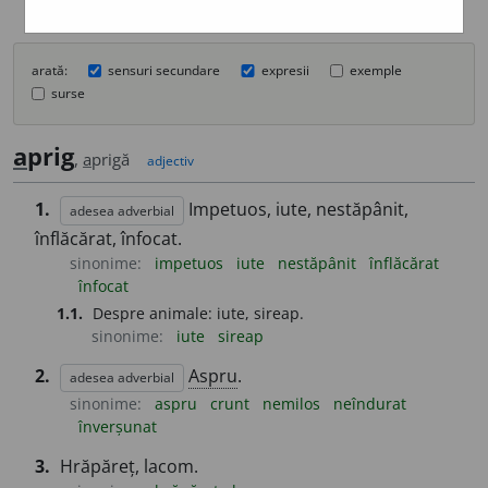
arată:
sensuri secundare
expresii
exemple
surse
a
prig
,
a
prigă
adjectiv
1.
Impetuos, iute, nestăpânit,
adesea adverbial
înflăcărat, înfocat.
sinonime:
impetuos
iute
nestăpânit
înflăcărat
înfocat
1.1.
Despre animale: iute, sireap.
sinonime:
iute
sireap
2.
Aspru
.
adesea adverbial
sinonime:
aspru
crunt
nemilos
neîndurat
înverșunat
3.
Hrăpăreț, lacom.