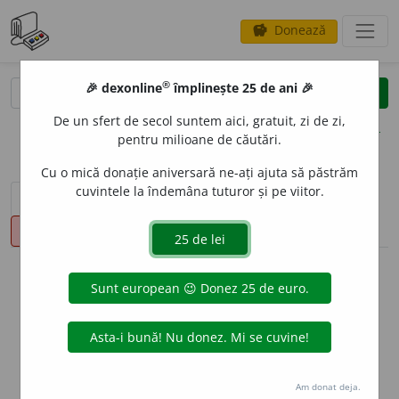
Donează
savings
®
®
🎉 dexonline
împlinește 25 de ani 🎉
caută
clear
search
De un sfert de secol suntem aici, gratuit, zi de zi,
opțiuni
pentru milioane de căutări.
Cu o mică donație aniversară ne-ați ajuta să păstrăm
cuvintele la îndemâna tuturor și pe viitor.
sinteza definițiilor (1)
definiții (21)
declinări
pronunție
(14)
volume_up
info
Aceste definiții sunt compilate de
echipa dexonline. Definițiile
originale se află pe fila
definiții
.
info
Puteți reordona filele pe pagina de
preferințe
.
Am donat deja.
ascunde