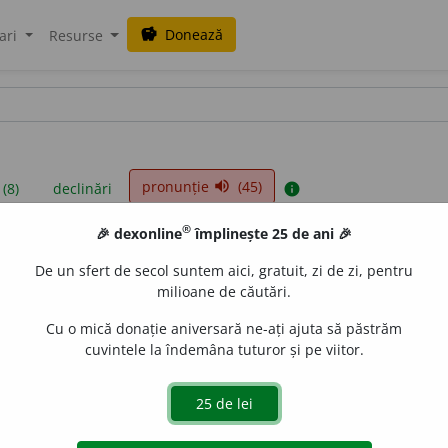
Donează
savings
ari
Resurse
pronunție
(45)
volume_up
 (8)
declinări
info
®
🎉 dexonline
împlinește 25 de ani 🎉
iniții sunt compilate de echipa dexonline. Definițiile originale se af
De un sfert de secol suntem aici, gratuit, zi de zi, pentru
 Puteți reordona filele pe pagina de
preferințe
.
milioane de căutări.
Cu o mică donație aniversară ne-ați ajuta să păstrăm
cuvintele la îndemâna tuturor și pe viitor.
presii
exemple
surse