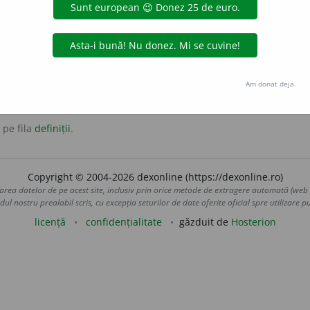
nde
distra
recrea
înveseli
Am donat deja.
 pe fila
definiții
.
Copyright © 2004-2026 dexonline (https://dexonline.ro)
area datelor de pe acest site, inclusiv prin orice metode de extragere automată (web s
dul nostru prealabil scris, cu excepția seturilor de date oferite oficial spre utilizare pub
licență
confidențialitate
găzduit de
Hosterion