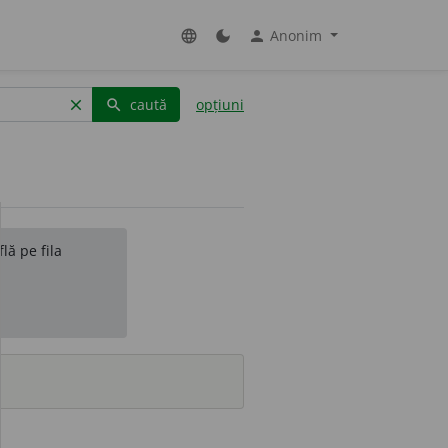
Anonim
language
dark_mode
person
caută
opțiuni
clear
search
lă pe fila