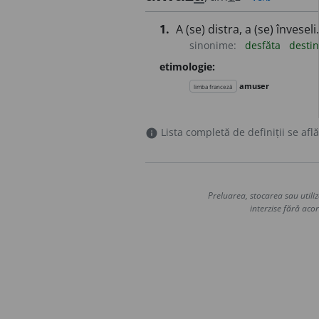
1.
A (se) distra, a (se) înveseli.
sinonime:
desfăta
desti
etimologie:
amuser
limba franceză
Lista completă de definiții se află
info
Preluarea, stocarea sau utiliz
interzise fără acor