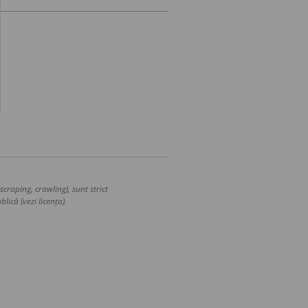
craping, crawling), sunt strict
lică (vezi licența).