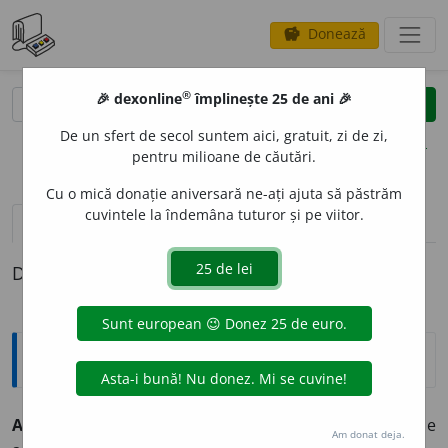
Donează
savings
®
®
🎉 dexonline
împlinește 25 de ani 🎉
caută
clear
search
De un sfert de secol suntem aici, gratuit, zi de zi,
opțiuni
pentru milioane de căutări.
Cu o mică donație aniversară ne-ați ajuta să păstrăm
cuvintele la îndemâna tuturor și pe viitor.
pronunție
(45)
volume_up
definiții (1)
Definiția cu ID-ul 322876:
Explicative DEX
A SE AMUZ
A
mă am
u
z
intranz.
A fi cuprins de
Am donat deja.