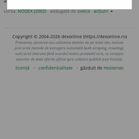
amuzament; a se înveseli; a se distra. /<fr.
amuser
sursa:
NODEX (2002)
adăugată de
siveco
acțiuni
Copyright © 2004-2026 dexonline (https://dexonline.ro)
Preluarea, stocarea sau utilizarea datelor de pe acest site, inclusiv
prin orice metode de extragere automată (web scraping, crawling),
sunt strict interzise fără acordul nostru prealabil scris, cu excepția
seturilor de date oferite oficial spre utilizare publică (vezi licența).
licență
confidențialitate
găzduit de
Hosterion