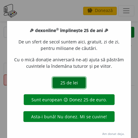
Donează
savings
®
®
🎉 dexonline
împlinește 25 de ani 🎉
caută
clear
search
De un sfert de secol suntem aici, gratuit, zi de zi,
opțiuni
pentru milioane de căutări.
Cu o mică donație aniversară ne-ați ajuta să păstrăm
cuvintele la îndemâna tuturor și pe viitor.
sinteza definițiilor (1)
definiții (24)
declinări
pronunție
(50)
volume_up
info
Aceste definiții sunt compilate de
echipa dexonline. Definițiile
originale se află pe fila
definiții
.
info
Puteți reordona filele pe pagina de
preferințe
.
Am donat deja.
ascunde