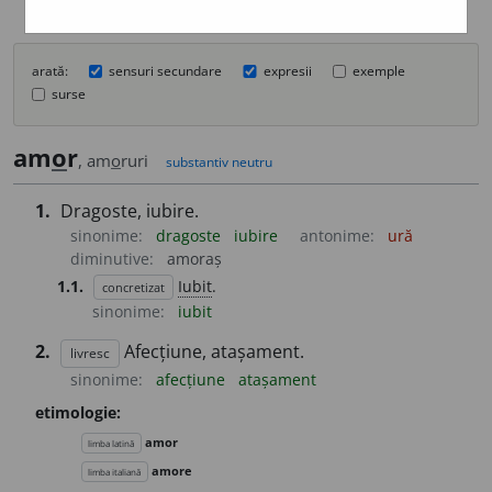
arată:
sensuri secundare
expresii
exemple
surse
am
o
r
, am
o
ruri
substantiv neutru
1.
Dragoste, iubire.
sinonime:
dragoste
iubire
antonime:
ură
diminutive:
amoraș
1.1.
Iubit
.
concretizat
sinonime:
iubit
2.
Afecțiune, atașament.
livresc
sinonime:
afecțiune
atașament
etimologie:
amor
limba latină
amore
limba italiană