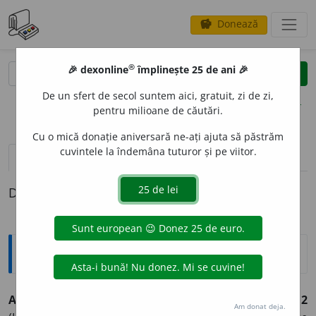
Donează
savings
®
®
🎉 dexonline
împlinește 25 de ani 🎉
caută
clear
search
De un sfert de secol suntem aici, gratuit, zi de zi,
opțiuni
pentru milioane de căutări.
Cu o mică donație aniversară ne-ați ajuta să păstrăm
cuvintele la îndemâna tuturor și pe viitor.
pronunție
(50)
volume_up
definiții (1)
Definiția cu ID-ul 527903:
Explicative DEX
AM
O
R,
amoruri,
s. n.
Iubire, dragoste. ♦ (
Concr.
) Iubit.
2
Am donat deja.