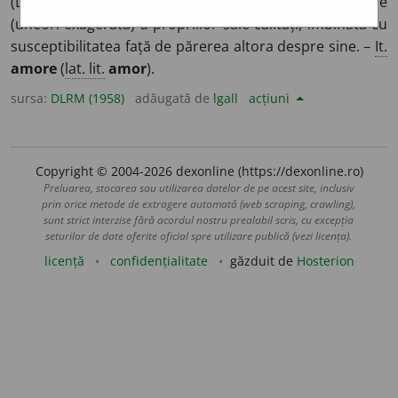
(Livresc) Atașament, afecțiune. ◊
Amor propriu
= prețuire
(uneori exagerată) a propriilor sale calități, îmbinată cu
susceptibilitatea față de părerea altora despre sine. –
It.
amore
(
lat. lit.
amor
).
sursa:
DLRM (1958)
adăugată de
lgall
acțiuni
Copyright © 2004-2026 dexonline (https://dexonline.ro)
Preluarea, stocarea sau utilizarea datelor de pe acest site, inclusiv
prin orice metode de extragere automată (web scraping, crawling),
sunt strict interzise fără acordul nostru prealabil scris, cu excepția
seturilor de date oferite oficial spre utilizare publică (vezi licența).
licență
confidențialitate
găzduit de
Hosterion