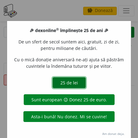
Donează
savings
®
®
🎉 dexonline
împlinește 25 de ani 🎉
caută
clear
search
De un sfert de secol suntem aici, gratuit, zi de zi,
opțiuni
pentru milioane de căutări.
Cu o mică donație aniversară ne-ați ajuta să păstrăm
cuvintele la îndemâna tuturor și pe viitor.
sinteza definițiilor (1)
definiții (18)
declinări
pronunție
(5)
volume_up
info
Aceste definiții sunt compilate de
echipa dexonline. Definițiile
originale se află pe fila
definiții
.
info
Puteți reordona filele pe pagina de
preferințe
.
Am donat deja.
ascunde