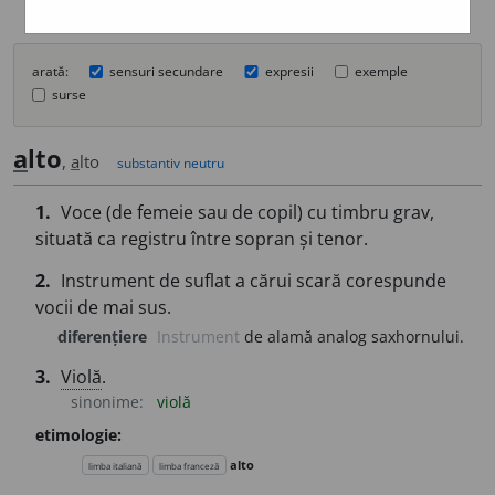
arată:
sensuri secundare
expresii
exemple
surse
a
lto
,
a
lto
substantiv neutru
1.
Voce (de femeie sau de copil) cu timbru grav,
situată ca registru între sopran și tenor.
2.
Instrument de suflat a cărui scară corespunde
vocii de mai sus.
diferențiere
Instrument
de alamă analog saxhornului.
3.
Violă
.
sinonime:
violă
etimologie:
alto
limba italiană
limba franceză