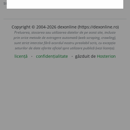
sursa:
Ortografic (2002)
adăugată de
siveco
acțiuni
Copyright © 2004-2026 dexonline (https://dexonline.ro)
Preluarea, stocarea sau utilizarea datelor de pe acest site, inclusiv
prin orice metode de extragere automată (web scraping, crawling),
sunt strict interzise fără acordul nostru prealabil scris, cu excepția
seturilor de date oferite oficial spre utilizare publică (vezi licența).
licență
confidențialitate
găzduit de
Hosterion