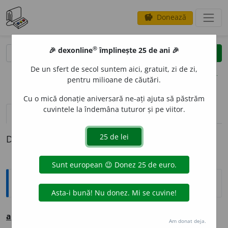
Donează
savings
®
®
🎉 dexonline
împlinește 25 de ani 🎉
caută
clear
search
De un sfert de secol suntem aici, gratuit, zi de zi,
opțiuni
pentru milioane de căutări.
Cu o mică donație aniversară ne-ați ajuta să păstrăm
cuvintele la îndemâna tuturor și pe viitor.
pronunție
(5)
volume_up
definiții (1)
Definiția cu ID-ul 221628:
Ortografice DOOM
a
lto
s. m.
Am donat deja.