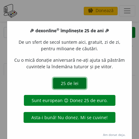
Donează
savings
®
®
🎉 dexonline
împlinește 25 de ani 🎉
caută
clear
search
De un sfert de secol suntem aici, gratuit, zi de zi,
opțiuni
pentru milioane de căutări.
Cu o mică donație aniversară ne-ați ajuta să păstrăm
cuvintele la îndemâna tuturor și pe viitor.
sinteza definițiilor (1)
definiții (10)
declinări
info
Aceste definiții sunt compilate de
echipa dexonline. Definițiile
originale se află pe fila
definiții
.
info
Puteți reordona filele pe pagina de
preferințe
.
ascunde
Am donat deja.