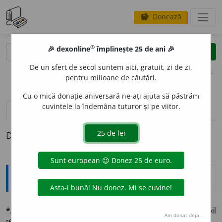
Donează
savings
®
®
🎉 dexonline
împlinește 25 de ani 🎉
caută
clear
search
De un sfert de secol suntem aici, gratuit, zi de zi,
opțiuni
pentru milioane de căutări.
Cu o mică donație aniversară ne-ați ajuta să păstrăm
cuvintele la îndemâna tuturor și pe viitor.
definiții (1)
Definiția cu ID-ul 1331898:
Explicative DEX
*ALIENABILIT
A
TE
sf.
⚖️
Însușirea de a putea fi alienabil
Am donat deja.