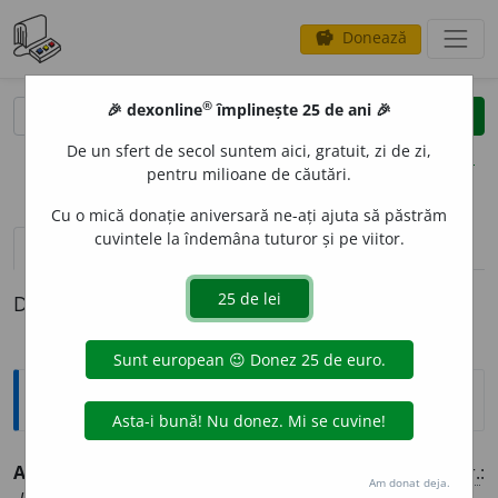
Donează
savings
®
®
🎉 dexonline
împlinește 25 de ani 🎉
caută
clear
search
De un sfert de secol suntem aici, gratuit, zi de zi,
opțiuni
pentru milioane de căutări.
Cu o mică donație aniversară ne-ați ajuta să păstrăm
cuvintele la îndemâna tuturor și pe viitor.
definiții (1)
Definiția cu ID-ul 825194:
Explicative DEX
ALIENABILIT
A
TE
s. f.
(
Jur.
) Însușirea de a fi alienabil. [
Pr.
:
Am donat deja.