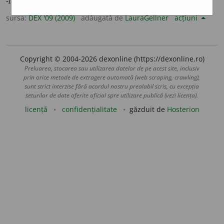
-li-e-
] – Din
fr.
aliénabilité.
sursa:
DEX '09 (2009)
adăugată de
LauraGellner
acțiuni
Copyright © 2004-2026 dexonline (https://dexonline.ro)
Preluarea, stocarea sau utilizarea datelor de pe acest site, inclusiv
prin orice metode de extragere automată (web scraping, crawling),
sunt strict interzise fără acordul nostru prealabil scris, cu excepția
seturilor de date oferite oficial spre utilizare publică (vezi licența).
licență
confidențialitate
găzduit de
Hosterion