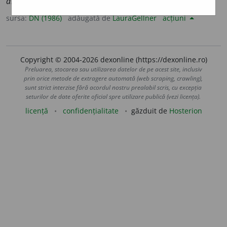
allénabilité
].
sursa:
DN (1986)
adăugată de
LauraGellner
acțiuni
Copyright © 2004-2026 dexonline (https://dexonline.ro)
Preluarea, stocarea sau utilizarea datelor de pe acest site, inclusiv
prin orice metode de extragere automată (web scraping, crawling),
sunt strict interzise fără acordul nostru prealabil scris, cu excepția
seturilor de date oferite oficial spre utilizare publică (vezi licența).
licență
confidențialitate
găzduit de
Hosterion