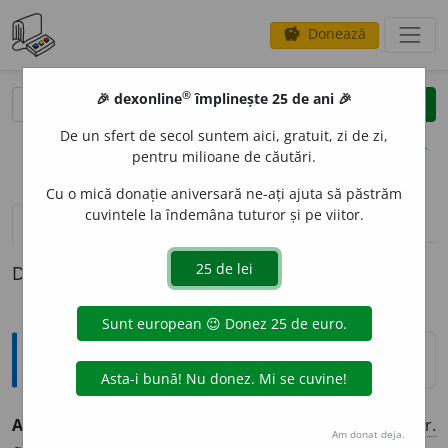
Donează
savings
®
®
🎉 dexonline
împlinește 25 de ani 🎉
caută
clear
search
De un sfert de secol suntem aici, gratuit, zi de zi,
opțiuni
pentru milioane de căutări.
Cu o mică donație aniversară ne-ați ajuta să păstrăm
cuvintele la îndemâna tuturor și pe viitor.
definiții (1)
Definiția cu ID-ul 393341:
Explicative DEX
ALIENABILIT
A
TE
s.f.
Însușirea de a fi alienabil. [
Cf.
fr.
Am donat deja.