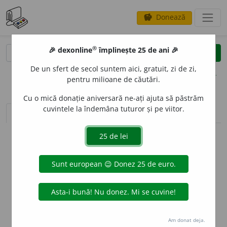
Donează
savings
®
®
🎉 dexonline
împlinește 25 de ani 🎉
caută
clear
search
De un sfert de secol suntem aici, gratuit, zi de zi,
opțiuni
pentru milioane de căutări.
Cu o mică donație aniversară ne-ați ajuta să păstrăm
cuvintele la îndemâna tuturor și pe viitor.
sinteza definițiilor (1)
definiții (17)
declinări
info
Aceste definiții sunt compilate de
echipa dexonline. Definițiile
originale se află pe fila
definiții
.
info
Puteți reordona filele pe pagina de
preferințe
.
ascunde
Am donat deja.