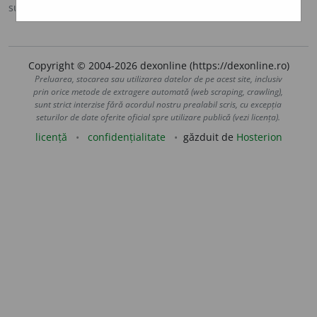
sursa:
D.Religios (1994)
adăugată de
blaurb.
acțiuni
Copyright © 2004-2026 dexonline (https://dexonline.ro)
Preluarea, stocarea sau utilizarea datelor de pe acest site, inclusiv
prin orice metode de extragere automată (web scraping, crawling),
sunt strict interzise fără acordul nostru prealabil scris, cu excepția
seturilor de date oferite oficial spre utilizare publică (vezi licența).
licență
confidențialitate
găzduit de
Hosterion