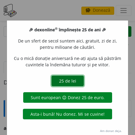
Donează
savings
®
®
🎉 dexonline
împlinește 25 de ani 🎉
caută
clear
search
De un sfert de secol suntem aici, gratuit, zi de zi,
opțiuni
pentru milioane de căutări.
Cu o mică donație aniversară ne-ați ajuta să păstrăm
cuvintele la îndemâna tuturor și pe viitor.
definiții (1)
Definiția cu ID-ul 546381:
Enciclopedice
aghiasmat
a
r
s. n.
v.
agheasmatar.
Am donat deja.