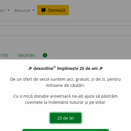
Donează
savings
ari
Resurse
 (10)
declinări
info
®
🎉 dexonline
împlinește 25 de ani 🎉
iniții sunt compilate de echipa dexonline. Definițiile originale se af
De un sfert de secol suntem aici, gratuit, zi de zi, pentru
 Puteți reordona filele pe pagina de
preferințe
.
milioane de căutări.
Cu o mică donație aniversară ne-ați ajuta să păstrăm
cuvintele la îndemâna tuturor și pe viitor.
presii
exemple
surse