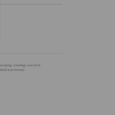
craping, crawling), sunt strict
lică (vezi licența).