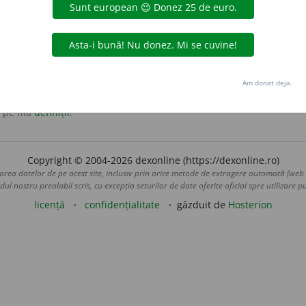
 un arbust spinos, folosită în farmacie.
Am donat deja.
 pe fila
definiții
.
Copyright © 2004-2026 dexonline (https://dexonline.ro)
area datelor de pe acest site, inclusiv prin orice metode de extragere automată (web s
dul nostru prealabil scris, cu excepția seturilor de date oferite oficial spre utilizare pub
licență
confidențialitate
găzduit de
Hosterion