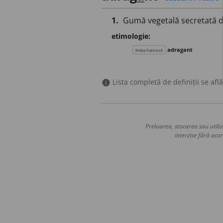
1.
Gumă vegetală secretată de
etimologie:
adragant
limba franceză
Lista completă de definiții se află
info
Preluarea, stocarea sau utiliz
interzise fără acor