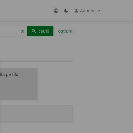
Anonim
language
dark_mode
person
caută
opțiuni
clear
search
lă pe fila