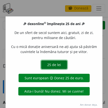
Donează
savings
®
®
🎉 dexonline
împlinește 25 de ani 🎉
caută
clear
search
De un sfert de secol suntem aici, gratuit, zi de zi,
opțiuni
pentru milioane de căutări.
Cu o mică donație aniversară ne-ați ajuta să păstrăm
cuvintele la îndemâna tuturor și pe viitor.
definiții (1)
Definiția cu ID-ul 392598:
Explicative DEX
ADRAG
A
NT
s.n.
Gumă vegetală secretată de trunchiul
Am donat deja.