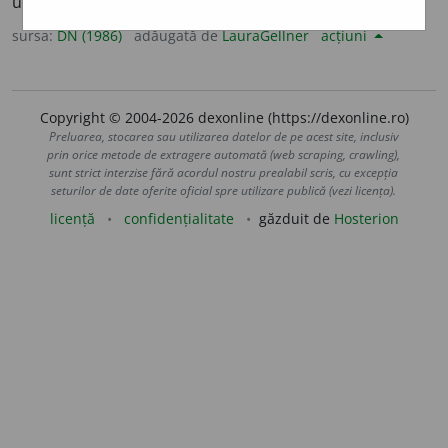
unui arbust. [<
fr.
adragante
].
sursa:
DN (1986)
adăugată de
LauraGellner
acțiuni
Copyright © 2004-2026 dexonline (https://dexonline.ro)
Preluarea, stocarea sau utilizarea datelor de pe acest site, inclusiv
prin orice metode de extragere automată (web scraping, crawling),
sunt strict interzise fără acordul nostru prealabil scris, cu excepția
seturilor de date oferite oficial spre utilizare publică (vezi licența).
licență
confidențialitate
găzduit de
Hosterion