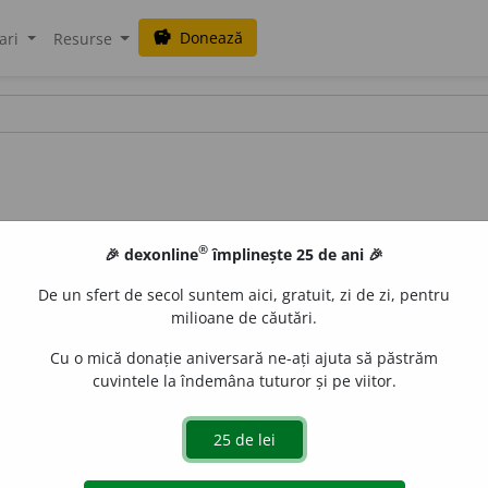
Donează
savings
ari
Resurse
®
🎉 dexonline
împlinește 25 de ani 🎉
De un sfert de secol suntem aici, gratuit, zi de zi, pentru
milioane de căutări.
Cu o mică donație aniversară ne-ați ajuta să păstrăm
cuvintele la îndemâna tuturor și pe viitor.
e
raduborza
acțiuni