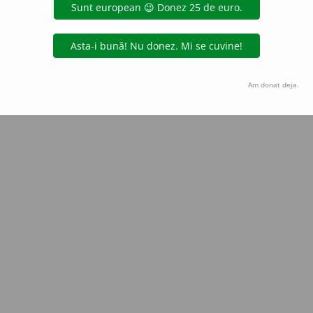
Copyright © 2004-2026 dexonline (https://dexonline.ro)
area datelor de pe acest site, inclusiv prin orice metode de extragere automată (web s
dul nostru prealabil scris, cu excepția seturilor de date oferite oficial spre utilizare pub
Am donat deja.
licență
confidențialitate
găzduit de
Hosterion