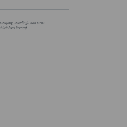
craping, crawling), sunt strict
lică (vezi licența).