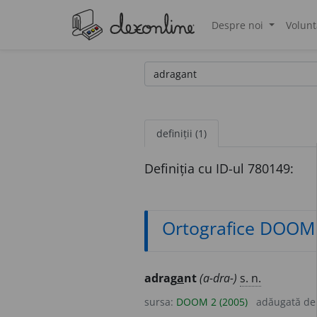
Despre noi
Volunt
®
definiții (1)
Definiția cu ID-ul 780149:
Ortografice DOOM
adrag
a
nt
(a-dra-)
s. n.
sursa:
DOOM 2 (2005)
adăugată d