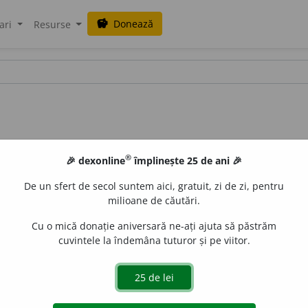
Donează
savings
ari
Resurse
®
🎉 dexonline
împlinește 25 de ani 🎉
De un sfert de secol suntem aici, gratuit, zi de zi, pentru
milioane de căutări.
Cu o mică donație aniversară ne-ați ajuta să păstrăm
cuvintele la îndemâna tuturor și pe viitor.
ecretată de trunchiul unui arbust. (<
fr.
adragante
)
e
raduborza
acțiuni