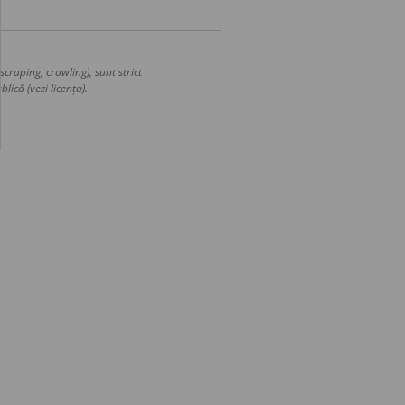
craping, crawling), sunt strict
lică (vezi licența).