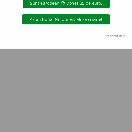
Copyright © 2004-2026 dexonline (https://dexonline.ro)
area datelor de pe acest site, inclusiv prin orice metode de extragere automată (web s
dul nostru prealabil scris, cu excepția seturilor de date oferite oficial spre utilizare pub
Am donat deja.
licență
confidențialitate
găzduit de
Hosterion