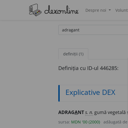
Despre noi
Volunt
®
definiții (1)
Definiția cu ID-ul 446285:
Explicative DEX
ADRAG
A
NT
s. n.
gumă vegetală s
sursa:
MDN '00 (2000)
adăugată d