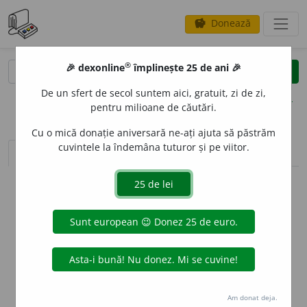
Donează
savings
®
®
🎉 dexonline
împlinește 25 de ani 🎉
caută
clear
search
De un sfert de secol suntem aici, gratuit, zi de zi,
opțiuni
pentru milioane de căutări.
Cu o mică donație aniversară ne-ați ajuta să păstrăm
cuvintele la îndemâna tuturor și pe viitor.
sinteza definițiilor (1)
definiții (10)
declinări
info
Aceste definiții sunt compilate de
echipa dexonline. Definițiile
originale se află pe fila
definiții
.
info
Puteți reordona filele pe pagina de
preferințe
.
ascunde
Am donat deja.