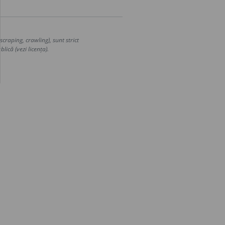
craping, crawling), sunt strict
lică (vezi licența).