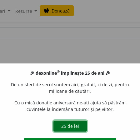
Donează
savings
ari
Resurse
®
🎉 dexonline
împlinește 25 de ani 🎉
De un sfert de secol suntem aici, gratuit, zi de zi, pentru
milioane de căutări.
Cu o mică donație aniversară ne-ați ajuta să păstrăm
cuvintele la îndemâna tuturor și pe viitor.
e
CristinaDianaN
acțiuni