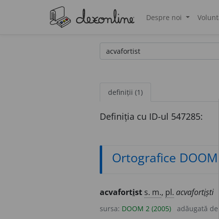
Despre noi
Volunt
®
definiții (1)
Definiția cu ID-ul 547285:
Ortografice DOOM
acvafort
i
st
s. m.
,
pl.
acvafort
i
ști
sursa:
DOOM 2 (2005)
adăugată d