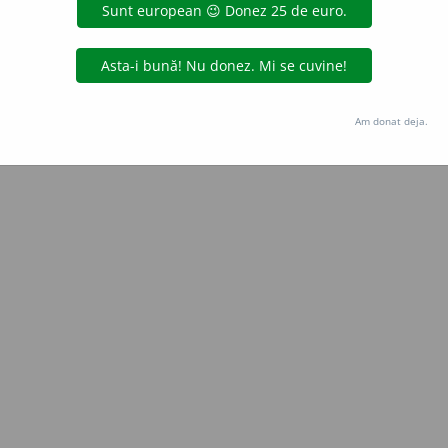
Copyright © 2004-2026 dexonline (https://dexonline.ro)
area datelor de pe acest site, inclusiv prin orice metode de extragere automată (web s
dul nostru prealabil scris, cu excepția seturilor de date oferite oficial spre utilizare pub
Am donat deja.
licență
confidențialitate
găzduit de
Hosterion