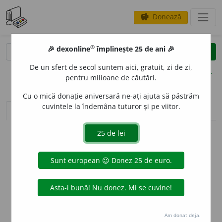
Donează
savings
®
®
🎉 dexonline
împlinește 25 de ani 🎉
caută
clear
search
De un sfert de secol suntem aici, gratuit, zi de zi,
opțiuni
pentru milioane de căutări.
Cu o mică donație aniversară ne-ați ajuta să păstrăm
cuvintele la îndemâna tuturor și pe viitor.
sinteza definițiilor (1)
definiții (15)
declinări
info
Aceste definiții sunt compilate de
echipa dexonline. Definițiile
originale se află pe fila
definiții
.
info
Puteți reordona filele pe pagina de
preferințe
.
ascunde
Am donat deja.