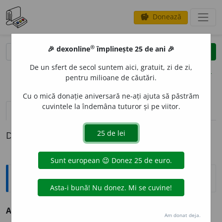
Donează
savings
®
®
🎉 dexonline
împlinește 25 de ani 🎉
caută
clear
search
De un sfert de secol suntem aici, gratuit, zi de zi,
opțiuni
pentru milioane de căutări.
Cu o mică donație aniversară ne-ați ajuta să păstrăm
cuvintele la îndemâna tuturor și pe viitor.
definiții (1)
Definiția cu ID-ul 360610:
Explicative DEX
ACUAFORT
I
ST, -Ă
s.m.
și
f.
v.
acvafortist.
Am donat deja.