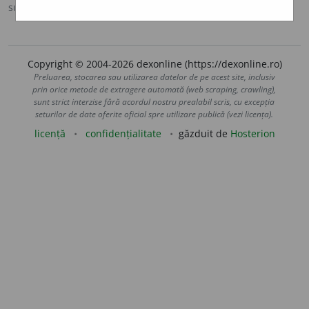
sursa:
DN (1986)
adăugată de
LauraGellner
acțiuni
Copyright © 2004-2026 dexonline (https://dexonline.ro)
Preluarea, stocarea sau utilizarea datelor de pe acest site, inclusiv
prin orice metode de extragere automată (web scraping, crawling),
sunt strict interzise fără acordul nostru prealabil scris, cu excepția
seturilor de date oferite oficial spre utilizare publică (vezi licența).
licență
confidențialitate
găzduit de
Hosterion