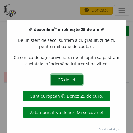
Donează
savings
®
®
🎉 dexonline
împlinește 25 de ani 🎉
caută
clear
search
De un sfert de secol suntem aici, gratuit, zi de zi,
opțiuni
pentru milioane de căutări.
Cu o mică donație aniversară ne-ați ajuta să păstrăm
cuvintele la îndemâna tuturor și pe viitor.
sinteza definițiilor (1)
definiții (15)
declinări
pronunție
(50)
volume_up
info
Aceste definiții sunt compilate de
echipa dexonline. Definițiile
originale se află pe fila
definiții
.
info
Puteți reordona filele pe pagina de
preferințe
.
Am donat deja.
ascunde