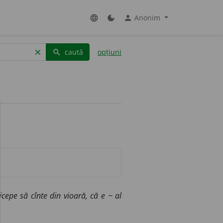
Anonim
language
dark_mode
person
caută
opțiuni
clear
search
ricepe să cînte din vioară, că e ~ al