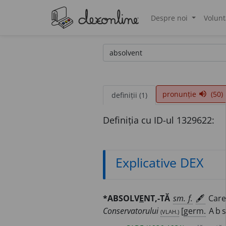
Despre noi
Volunt
®
pronunție
(50)
volume_up
definiții (1)
Definiția cu ID-ul 1329622:
Explicative DEX
*ABSOLV
E
NT,-TĂ
sm. f.
🖋
Care 
Conservatorului
(VLAH.)
[
germ.
Abs