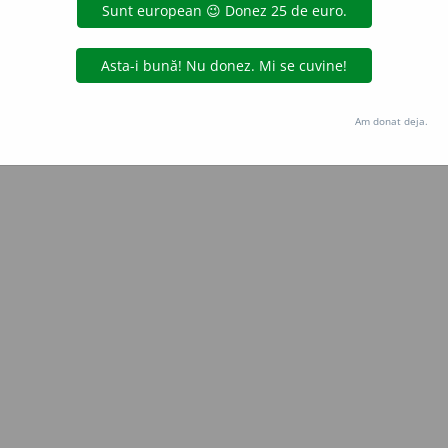
 de
Onukka
acțiuni
Copyright © 2004-2026 dexonline (https://dexonline.ro)
area datelor de pe acest site, inclusiv prin orice metode de extragere automată (web s
Am donat deja.
dul nostru prealabil scris, cu excepția seturilor de date oferite oficial spre utilizare pub
licență
confidențialitate
găzduit de
Hosterion