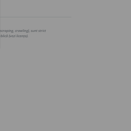
craping, crawling), sunt strict
lică (vezi licența).