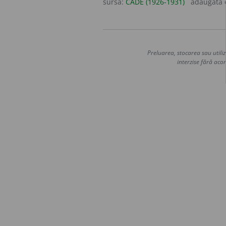
sursa:
CADE (1926-1931)
adăugată
Preluarea, stocarea sau utiliz
interzise fără acor