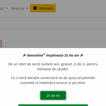
Donează
savings
ari
Resurse
®
🎉 dexonline
împlinește 25 de ani 🎉
De un sfert de secol suntem aici, gratuit, zi de zi, pentru
milioane de căutări.
Cu o mică donație aniversară ne-ați ajuta să păstrăm
cuvintele la îndemâna tuturor și pe viitor.
a terminat toate clasele, toate cursurile unei școale
: se p
olvent
<
lat.
].