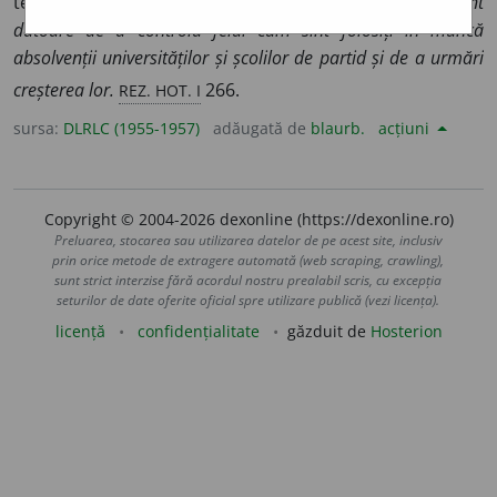
terminat un ciclu de învățămînt.
Comitetele de partid sînt
datoare de a controla felul cum sînt folosiți în muncă
absolvenții universităților și școlilor de partid și de a urmări
REZ. HOT. I
creșterea lor.
266.
sursa:
DLRLC (1955-1957)
adăugată de
blaurb.
acțiuni
Copyright © 2004-2026 dexonline (https://dexonline.ro)
Preluarea, stocarea sau utilizarea datelor de pe acest site, inclusiv
prin orice metode de extragere automată (web scraping, crawling),
sunt strict interzise fără acordul nostru prealabil scris, cu excepția
seturilor de date oferite oficial spre utilizare publică (vezi licența).
licență
confidențialitate
găzduit de
Hosterion