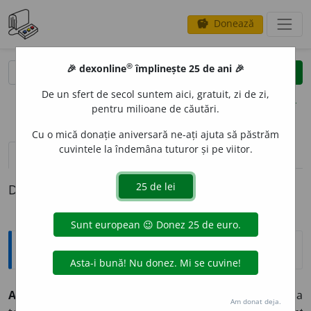
Donează
savings
®
®
🎉 dexonline
împlinește 25 de ani 🎉
caută
clear
search
De un sfert de secol suntem aici, gratuit, zi de zi,
opțiuni
pentru milioane de căutări.
Cu o mică donație aniversară ne-ați ajuta să păstrăm
cuvintele la îndemâna tuturor și pe viitor.
pronunție
(50)
volume_up
definiții (1)
Definiția cu ID-ul 889371:
Explicative DEX
ABSOLV
E
NT, -Ă,
absolvenți, -te,
s. m.
și
f.
Persoană care a
Am donat deja.