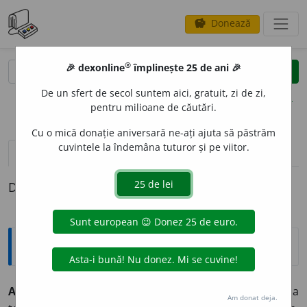
Donează
savings
®
®
🎉 dexonline
împlinește 25 de ani 🎉
caută
clear
search
De un sfert de secol suntem aici, gratuit, zi de zi,
opțiuni
pentru milioane de căutări.
Cu o mică donație aniversară ne-ați ajuta să păstrăm
cuvintele la îndemâna tuturor și pe viitor.
pronunție
(50)
volume_up
definiții (1)
Definiția cu ID-ul 522039:
Explicative DEX
ABSOLV
E
NT, -Ă,
absolvenți, -te,
s. m.
și
f.
Persoană care a
Am donat deja.