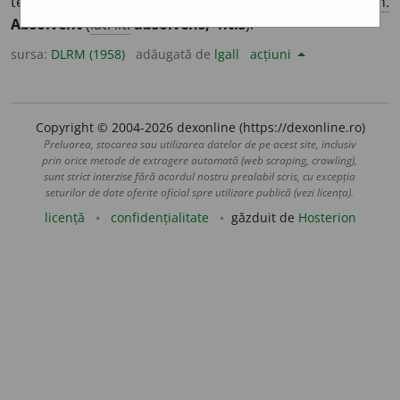
terminat un ciclu anumit de învățămînt. –
Germ.
Absolvent
(
lat. lit.
absolvens, -ntis
).
sursa:
DLRM (1958)
adăugată de
lgall
acțiuni
Copyright © 2004-2026 dexonline (https://dexonline.ro)
Preluarea, stocarea sau utilizarea datelor de pe acest site, inclusiv
prin orice metode de extragere automată (web scraping, crawling),
sunt strict interzise fără acordul nostru prealabil scris, cu excepția
seturilor de date oferite oficial spre utilizare publică (vezi licența).
licență
confidențialitate
găzduit de
Hosterion