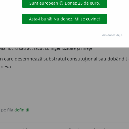
i abil; caracter abil; capacitate de a face totul cu ușurință și 
băcie
iscusință
măiestrie
pricepere
îndemânare
antonime:
ne legată de a face ceva.
biceiuri, șmecherii, șiretlicuri, tertipuri.
Am donat deja.
re
obicei
tertip
șiretlic
șmecherie
lă; lucru sau act făcut cu ingeniozitate și finețe.
 care desemnează substratul constituțional sau dobândit a
ineva.
 pe fila
definiții
.