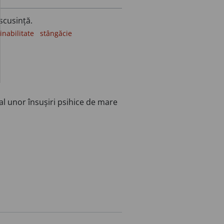
iscusință.
inabilitate
stângăcie
l unor însușiri psihice de mare