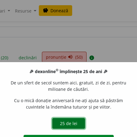
Donează
savings
ari
Resurse
pronunție
(50)
volume_up
 (20)
declinări
info
®
🎉 dexonline
împlinește 25 de ani 🎉
iniții sunt compilate de echipa dexonline. Definițiile originale se af
De un sfert de secol suntem aici, gratuit, zi de zi, pentru
 Puteți reordona filele pe pagina de
preferințe
.
milioane de căutări.
Cu o mică donație aniversară ne-ați ajuta să păstrăm
cuvintele la îndemâna tuturor și pe viitor.
presii
exemple
surse
v feminin