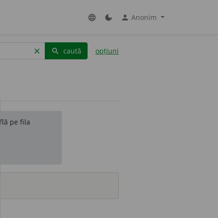
Anonim
language
dark_mode
person
caută
opțiuni
clear
search
lă pe fila