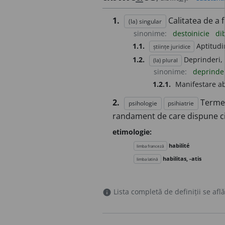
1.
Calitatea de a f
(la) singular
sinonime:
destoinicie
di
1.1.
Aptitudi
științe juridice
1.2.
Deprinderi, o
(la) plural
sinonime:
deprinde
1.2.1.
Manifestare abi
2.
Termen
psihologie
psihiatrie
randament de care dispune c
etimologie:
habilité
limba franceză
habilitas, -atis
limba latină
Lista completă de definiții se află
info