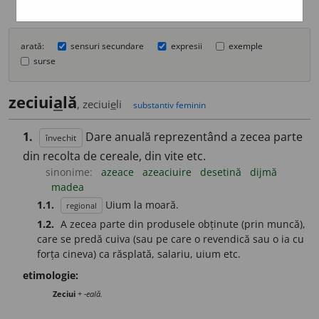
arată:
sensuri secundare
expresii
exemple
surse
zeciui
a
lă
, zeciui
e
li
substantiv feminin
1.
Dare anuală reprezentând a zecea parte
învechit
din recolta de cereale, din vite etc.
sinonime:
azeace
azeaciuire
desetină
dijmă
madea
1.1.
Uium la moară.
regional
1.2.
A zecea parte din produsele obținute (prin muncă),
care se predă cuiva (sau pe care o revendică sau o ia cu
forța cineva) ca răsplată, salariu, uium etc.
etimologie:
Zeciui
+
-eală.