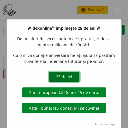
Donează
savings
®
®
🎉 dexonline
împlinește 25 de ani 🎉
caută
clear
search
De un sfert de secol suntem aici, gratuit, zi de zi,
opțiuni
pentru milioane de căutări.
Cu o mică donație aniversară ne-ați ajuta să păstrăm
cuvintele la îndemâna tuturor și pe viitor.
sinteza definițiilor (1)
definiții (23)
declinări
pronunție
(6)
volume_up
info
Aceste definiții sunt compilate de
echipa dexonline. Definițiile
originale se află pe fila
definiții
.
info
Puteți reordona filele pe pagina de
preferințe
.
Am donat deja.
ascunde