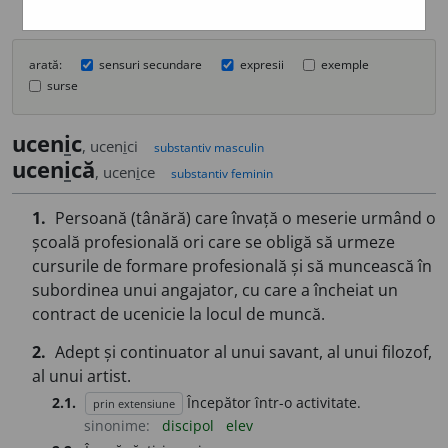
arată:
sensuri secundare
expresii
exemple
surse
ucen
i
c
, ucen
i
ci
substantiv masculin
ucen
i
că
, ucen
i
ce
substantiv feminin
1.
Persoană (tânără) care învață o meserie urmând o
școală profesională ori care se obligă să urmeze
cursurile de formare profesională și să muncească în
subordinea unui angajator, cu care a încheiat un
contract de ucenicie la locul de muncă.
2.
Adept și continuator al unui savant, al unui filozof,
al unui artist.
2.1.
Începător într-o activitate.
prin extensiune
sinonime:
discipol
elev