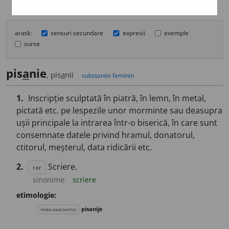
arată:
sensuri secundare
expresii
exemple
surse
pis
a
nie
, pis
a
nii
substantiv feminin
1.
Inscripție sculptată în piatră, în lemn, în metal,
pictată etc. pe lespezile unor morminte sau deasupra
ușii principale la intrarea într-o biserică, în care sunt
consemnate datele privind hramul, donatorul,
ctitorul, meșterul, data ridicării etc.
2.
Scriere.
rar
sinonime:
scriere
etimologie:
pisanije
limba slavă (veche)