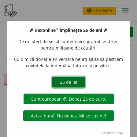
Donează
savings
®
®
🎉 dexonline
împlinește 25 de ani 🎉
caută
clear
search
De un sfert de secol suntem aici, gratuit, zi de zi,
opțiuni
pentru milioane de căutări.
Cu o mică donație aniversară ne-ați ajuta să păstrăm
cuvintele la îndemâna tuturor și pe viitor.
sinteza definițiilor (1)
definiții (14)
declinări
pronunție
(1)
volume_up
info
Aceste definiții sunt compilate de
echipa dexonline. Definițiile
originale se află pe fila
definiții
.
info
Puteți reordona filele pe pagina de
preferințe
.
Am donat deja.
ascunde