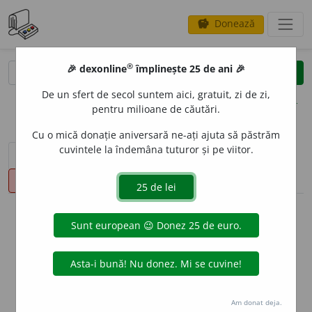
Donează
savings
®
®
🎉 dexonline
împlinește 25 de ani 🎉
caută
clear
search
De un sfert de secol suntem aici, gratuit, zi de zi,
opțiuni
pentru milioane de căutări.
Cu o mică donație aniversară ne-ați ajuta să păstrăm
cuvintele la îndemâna tuturor și pe viitor.
sinteza definițiilor (1)
definiții (16)
declinări
pronunție
(7)
volume_up
info
Aceste definiții sunt compilate de
echipa dexonline. Definițiile
originale se află pe fila
definiții
.
info
Puteți reordona filele pe pagina de
preferințe
.
Am donat deja.
ascunde