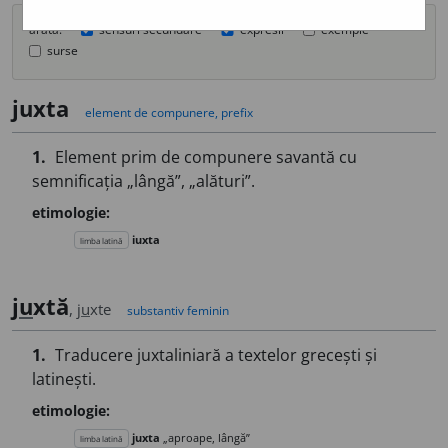
arată:
sensuri secundare
expresii
exemple
surse
juxta
element de compunere, prefix
1.
Element prim de compunere savantă cu
semnificația „lângă”, „alături”.
etimologie:
iuxta
limba latină
j
u
xtă
, j
u
xte
substantiv feminin
1.
Traducere juxtaliniară a textelor grecești și
latinești.
etimologie:
juxta
„aproape, lângă”
limba latină