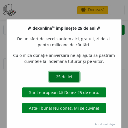
Donează
savings
®
®
🎉 dexonline
împlinește 25 de ani 🎉
caută
clear
search
De un sfert de secol suntem aici, gratuit, zi de zi,
opțiuni
pentru milioane de căutări.
Cu o mică donație aniversară ne-ați ajuta să păstrăm
cuvintele la îndemâna tuturor și pe viitor.
sinteza definițiilor (2)
definiții (17)
declinări
info
Aceste definiții sunt compilate de
echipa dexonline. Definițiile
originale se află pe fila
definiții
.
info
Puteți reordona filele pe pagina de
preferințe
.
ascunde
Am donat deja.