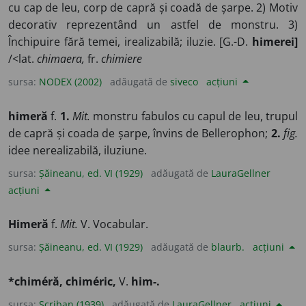
cu cap de leu, corp de capră și coadă de șarpe. 2) Motiv
decorativ reprezentând un astfel de monstru. 3)
Închipuire fără temei, irealizabilă; iluzie. [G.-D.
himerei]
/<lat.
chimaera,
fr.
chimiere
sursa:
NODEX (2002)
adăugată de
siveco
acțiuni
himeră
f.
1.
Mit.
monstru fabulos cu capul de leu, trupul
de capră și coada de șarpe, învins de Bellerophon;
2.
fig.
idee nerealizabilă, iluziune.
sursa:
Șăineanu, ed. VI (1929)
adăugată de
LauraGellner
acțiuni
Himeră
f.
Mit.
V. Vocabular.
sursa:
Șăineanu, ed. VI (1929)
adăugată de
blaurb.
acțiuni
*chiméră, chiméric,
V.
him-.
sursa:
Scriban (1939)
adăugată de
LauraGellner
acțiuni