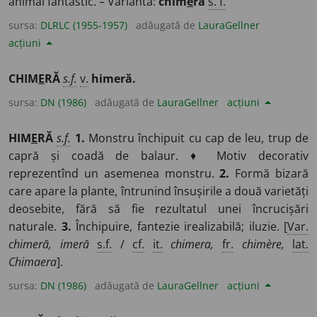
animal fantastic. – Variantă:
chim
e
ră
s. f.
sursa:
DLRLC (1955-1957)
adăugată de
LauraGellner
acțiuni
CHIM
E
RĂ
s.f.
v.
himeră.
sursa:
DN (1986)
adăugată de
LauraGellner
acțiuni
HIM
E
RĂ
s.f.
1.
Monstru închipuit cu cap de leu, trup de
capră și coadă de balaur. ♦ Motiv decorativ
reprezentînd un asemenea monstru.
2.
Formă bizară
care apare la plante, întrunind însușirile a două varietăți
deosebite, fără să fie rezultatul unei încrucișări
naturale.
3.
Închipuire, fantezie irealizabilă; iluzie. [
Var.
chimeră, imeră
s.f.
/
cf.
it.
chimera,
fr.
chimère,
lat.
Chimaera
].
sursa:
DN (1986)
adăugată de
LauraGellner
acțiuni