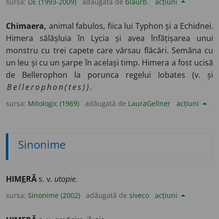
sursa:
DE (1993-2009)
adăugată de
blaurb.
acțiuni
Chimaera,
animal fabulos, fiica lui Typhon și a Echidnei.
Himera sălășluia în Lycia și avea înfățișarea unui
monstru cu trei capete care vărsau flăcări. Semăna cu
un leu și cu un șarpe în același timp. Himera a fost ucisă
de Bellerophon la porunca regelui Iobates (v. și
Bellerophon(tes)).
sursa:
Mitologic (1969)
adăugată de
LauraGellner
acțiuni
Sinonime
HIM
E
RĂ
s. v.
utopie.
sursa:
Sinonime (2002)
adăugată de
siveco
acțiuni