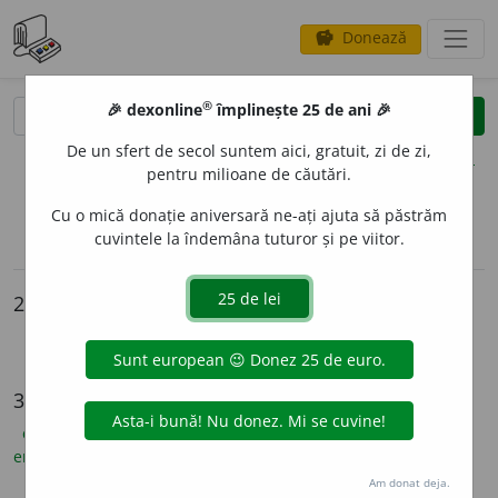
Donează
savings
®
®
🎉 dexonline
împlinește 25 de ani 🎉
caută
clear
search
De un sfert de secol suntem aici, gratuit, zi de zi,
opțiuni
pentru milioane de căutări.
Cu o mică donație aniversară ne-ați ajuta să păstrăm
cuvintele la îndemâna tuturor și pe viitor.
sinteza definițiilor (1)
definiții (33)
declinări
info
2 intrări
Himera
himeră
33 de definiții
explicative DEX
(19)
ortografice DOOM
(6)
etimologice
(1)
enciclopedice
(3)
sinonime
(4)
Am donat deja.