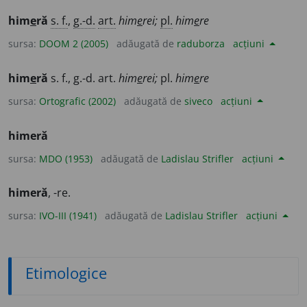
him
e
ră
s. f.
,
g.-d.
art.
him
e
rei;
pl.
him
e
re
sursa:
DOOM 2 (2005)
adăugată de
raduborza
acțiuni
him
e
ră
s. f., g.-d. art.
him
e
rei;
pl.
him
e
re
sursa:
Ortografic (2002)
adăugată de
siveco
acțiuni
himeră
sursa:
MDO (1953)
adăugată de
Ladislau Strifler
acțiuni
himeră
, -re.
sursa:
IVO-III (1941)
adăugată de
Ladislau Strifler
acțiuni
Etimologice