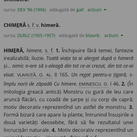
sursa:
DEX '96 (1996)
adăugată de
gall
acțiuni
CHIM
E
RĂ
s. f.
v.
himeră.
sursa:
DLRLC (1955-1957)
adăugată de
blaurb.
acțiuni
HIM
E
RĂ,
himere,
s. f.
1.
Închipuire fără temei, fantezie
irealizabilă; iluzie.
Toată viața ta ai alergat după o himeră
și... nimic n-are să s-aleagă din tot ce-ai crezut, din tot ce-ai
VLAHUȚĂ, O. AL.
visat.
II 165.
Un regat pentru-o țigară, s-
EMINESCU, O.
împlu norii de zăpadă Cu himere.
I 46.
2.
(În
mitologia greacă antică) Monstru cu gură de leu care
aruncă flăcări, cu coadă de șarpe și cu corp de capră;
motiv decorativ reprezentînd un astfel de monstru.
3.
Formă bizară care apare la plante, întrunind însușirile a
două varietăți deosebite, fără să fie rezultatul unei
încrucișări naturale.
4.
Motiv decorativ reprezentînd un