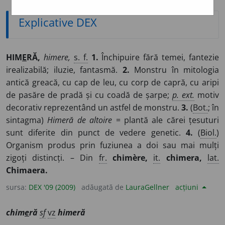
Explicative DEX
HIM
E
RĂ,
himere,
s. f.
1.
Închipuire fără temei, fantezie
irealizabilă; iluzie, fantasmă.
2.
Monstru în mitologia
antică greacă, cu cap de leu, cu corp de capră, cu aripi
de pasăre de pradă și cu coadă de șarpe;
p. ext.
motiv
decorativ reprezentând un astfel de monstru.
3.
(
Bot.
; în
sintagma)
Himeră de altoire
= plantă ale cărei țesuturi
sunt diferite din punct de vedere genetic.
4.
(
Biol.
)
Organism produs prin fuziunea a doi sau mai mulți
zigoți distincți. – Din
fr.
chimère,
it.
chimera,
lat.
Chimaera.
sursa:
DEX '09 (2009)
adăugată de
LauraGellner
acțiuni
chim
e
ră
sf
vz
himeră