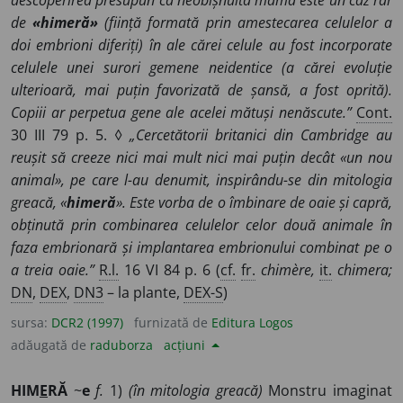
descoperirea presupun că neobișnuita mamă este un caz rar
de
«himeră»
(ființă formată prin amestecarea celulelor a
doi embrioni diferiți) în ale cărei celule au fost incorporate
celulele unei surori gemene neidentice (a cărei evoluție
ulterioară, mai puțin favorizată de șansă, a fost oprită).
Copiii ar perpetua gene ale acelei mătuși nenăscute.”
Cont.
30 III 79 p. 5. ◊
„Cercetătorii britanici din Cambridge au
reușit să creeze nici mai mult nici mai puțin decât «un nou
animal», pe care l-au denumit, inspirându-se din mitologia
greacă, «
himeră
». Este vorba de o îmbinare de oaie și capră,
obținută prin combinarea celulelor celor două animale în
faza embrionară și implantarea embrionului combinat pe o
a treia oaie.”
R.l.
16 VI 84 p. 6 (
cf.
fr.
chimère,
it.
chimera;
DN
,
DEX
,
DN3
– la plante,
DEX-S
)
sursa:
DCR2 (1997)
furnizată de
Editura Logos
adăugată de
raduborza
acțiuni
HIM
E
RĂ
~
e
f.
1)
(în mitologia greacă)
Monstru imaginat