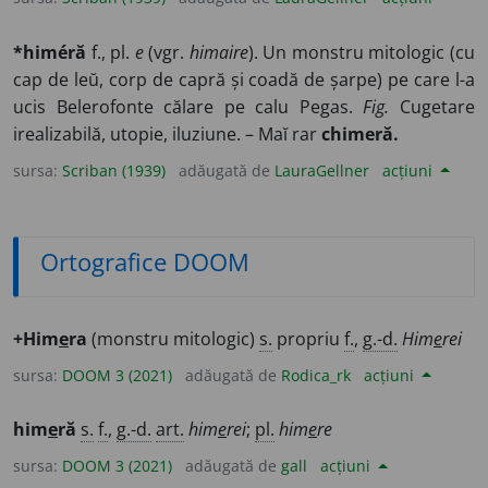
*himéră
f., pl.
e
(vgr.
himaire
). Un monstru mitologic (cu
cap de leŭ, corp de capră și coadă de șarpe) pe care l-a
ucis Belerofonte călare pe calu Pegas.
Fig.
Cugetare
irealizabilă, utopie, iluziune. – Maĭ rar
chimeră.
sursa:
Scriban (1939)
adăugată de
LauraGellner
acțiuni
Ortografice DOOM
+Him
e
ra
(monstru mitologic)
s.
propriu
f.
,
g.-d.
Him
e
rei
sursa:
DOOM 3 (2021)
adăugată de
Rodica_rk
acțiuni
him
e
ră
s.
f.
,
g.-d.
art.
him
e
rei
;
pl.
him
e
re
sursa:
DOOM 3 (2021)
adăugată de
gall
acțiuni