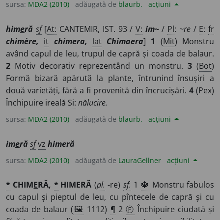
sursa:
MDA2 (2010)
adăugată de
blaurb.
acțiuni
him
e
ră
sf
[
At:
CANTEMIR, IST. 93 /
V:
im~
/
Pl
:
~re
/
E:
fr
chimère,
it
chimera,
lat
Chimaera
]
1
(
Mit
) Monstru
având capul de leu, trupul de capră și coada de balaur.
2
Motiv decorativ reprezentând un monstru.
3
(
Bot
)
Formă bizară apărută la plante, întrunind însușiri a
două varietăți, fără a fi provenită din încrucișări.
4
(
Pex
)
Închipuire ireală
Si:
nălucire.
sursa:
MDA2 (2010)
adăugată de
blaurb.
acțiuni
im
e
ră
sf
vz
himeră
sursa:
MDA2 (2010)
adăugată de
LauraGellner
acțiuni
*
CHIM
E
RĂ,
*
HIMERĂ
(
pl.
-re)
sf.
1
🔱
Monstru fabulos
cu capul și pieptul de leu, cu pîntecele de capră și cu
coada de balaur (
🖼
1112)
¶
2
Ⓕ
Închipuire ciudată și