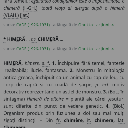
fără temeiu:
egalitatea condițiunilor este o imposibilitate, o
chimeră
(I.-GH.)
;
toată viața ai alergat după o himeră
(VLAH.)
[
lat.
].
sursa:
CADE (1926-1931)
adăugată de
Onukka
acțiuni
*
HIM
E
RĂ
...
👉
CHIM
E
RĂ
...
sursa:
CADE (1926-1931)
adăugată de
Onukka
acțiuni
HIM
E
RĂ,
himere,
s. f.
1.
Închipuire fără temei, fantezie
irealizabilă; iluzie, fantasmă.
2.
Monstru în mitologia
antică greacă, închipuit ca un animal cu cap de leu, cu
corp de capră și cu coadă de șarpe;
p. ext.
motiv
decorativ reprezentând un astfel de monstru.
3.
(
Bot.
; în
sintagma)
Himeră de altoire
= plantă ale cărei țesuturi
sunt diferite din punct de vedere genetic.
4.
(
Biol.
)
Organism produs prin fuziunea a doi sau mai mulți
zigoți distincți. – Din
fr.
chimère,
it.
chimera,
lat.
Chimaera.