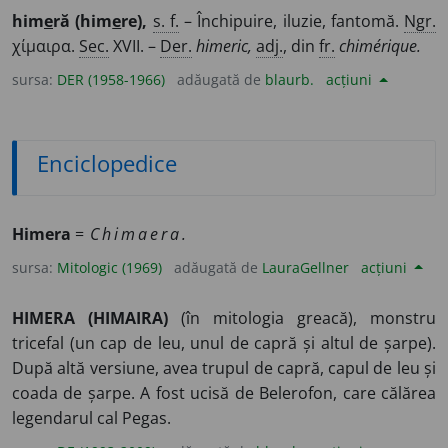
him
e
ră (him
e
re),
s. f.
– Închipuire, iluzie, fantomă.
Ngr.
χίμαιρα.
Sec.
XVII. –
Der.
himeric,
adj.
, din
fr.
chimérique.
sursa:
DER (1958-1966)
adăugată de
blaurb.
acțiuni
Enciclopedice
Himera
=
Chimaera.
sursa:
Mitologic (1969)
adăugată de
LauraGellner
acțiuni
HIMERA (HIMAIRA)
(în mitologia greacă), monstru
tricefal (un cap de leu, unul de capră și altul de șarpe).
După altă versiune, avea trupul de capră, capul de leu și
coada de șarpe. A fost ucisă de Belerofon, care călărea
legendarul cal Pegas.