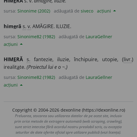
HIM
E
RĂ
s. v.
amăgire, iluzie.
sursa:
Sinonime (2002)
adăugată de
siveco
acțiuni
him
e
ră
s.
v.
AMĂGIRE. ILUZIE.
sursa:
Sinonime82 (1982)
adăugată de
LauraGellner
acțiuni
HIM
E
RĂ
s.
fantezie, iluzie, închipuire, utopie, (
livr.
)
irealit
a
te.
(Proiectul lui e o ~.)
sursa:
Sinonime82 (1982)
adăugată de
LauraGellner
acțiuni
Copyright © 2004-2026 dexonline (https://dexonline.ro)
Preluarea, stocarea sau utilizarea datelor de pe acest site, inclusiv
prin orice metode de extragere automată (web scraping, crawling),
sunt strict interzise fără acordul nostru prealabil scris, cu excepția
seturilor de date oferite oficial spre utilizare publică (vezi licența).