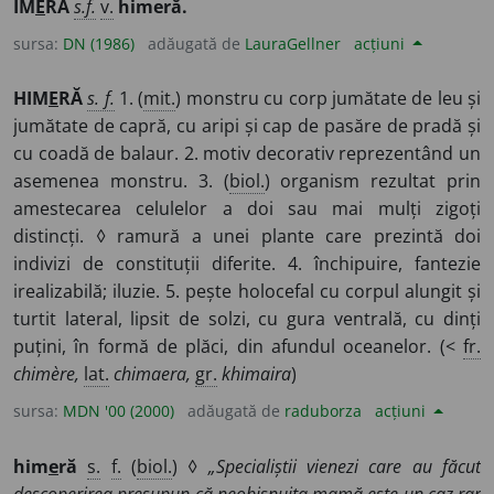
IM
E
RĂ
s.f.
v.
himeră.
sursa:
DN (1986)
adăugată de
LauraGellner
acțiuni
HIM
E
RĂ
s. f.
1. (
mit.
) monstru cu corp jumătate de leu și
jumătate de capră, cu aripi și cap de pasăre de pradă și
cu coadă de balaur. 2. motiv decorativ reprezentând un
asemenea monstru. 3. (
biol.
) organism rezultat prin
amestecarea celulelor a doi sau mai mulți zigoți
distincți. ◊ ramură a unei plante care prezintă doi
indivizi de constituții diferite. 4. închipuire, fantezie
irealizabilă; iluzie. 5. pește holocefal cu corpul alungit și
turtit lateral, lipsit de solzi, cu gura ventrală, cu dinți
puțini, în formă de plăci, din afundul oceanelor. (<
fr.
chimère,
lat.
chimaera,
gr.
khimaira
)
sursa:
MDN '00 (2000)
adăugată de
raduborza
acțiuni
him
e
ră
s.
f.
(
biol.
) ◊
„Specialiștii vienezi care au făcut