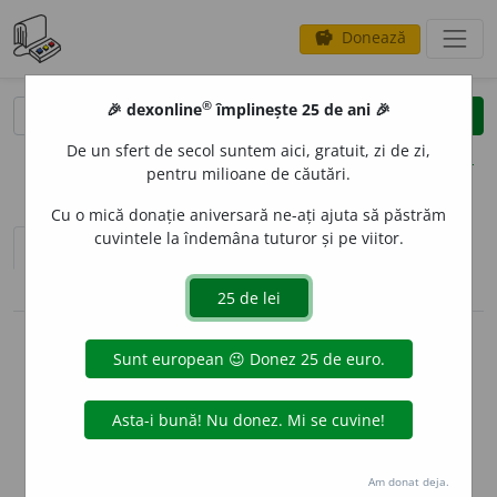
Donează
savings
®
®
🎉 dexonline
împlinește 25 de ani 🎉
caută
clear
search
De un sfert de secol suntem aici, gratuit, zi de zi,
opțiuni
pentru milioane de căutări.
Cu o mică donație aniversară ne-ați ajuta să păstrăm
cuvintele la îndemâna tuturor și pe viitor.
sinteza definițiilor (1)
definiții (18)
conjugări / declinări
info
Aceste definiții sunt compilate de
echipa dexonline. Definițiile
originale se află pe fila
definiții
.
info
Puteți reordona filele pe pagina de
preferințe
.
Am donat deja.
ascunde