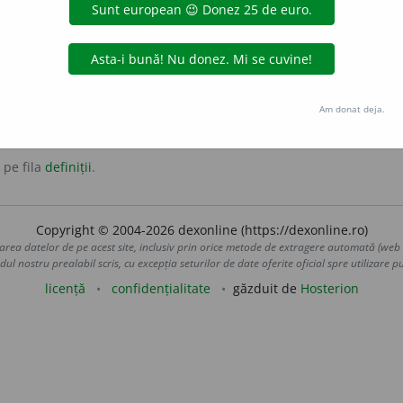
i Elveția).
ederație
confrerie
Am donat deja.
 pe fila
definiții
.
Copyright © 2004-2026 dexonline (https://dexonline.ro)
area datelor de pe acest site, inclusiv prin orice metode de extragere automată (web s
dul nostru prealabil scris, cu excepția seturilor de date oferite oficial spre utilizare pub
licență
confidențialitate
găzduit de
Hosterion