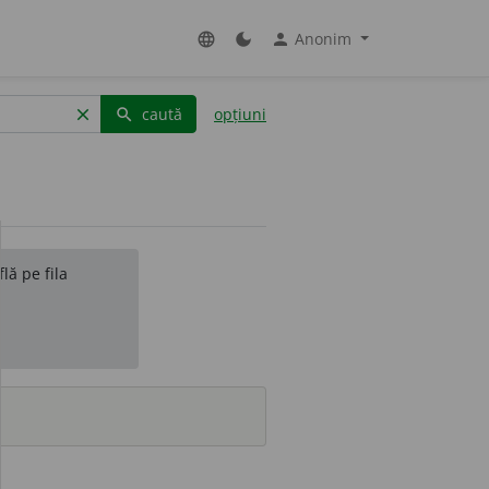
Anonim
language
dark_mode
person
caută
opțiuni
clear
search
lă pe fila