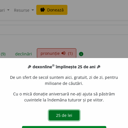
Donează
savings
ari
Resurse
pronunție
(1)
volume_up
 (9)
declinări
info
®
🎉 dexonline
împlinește 25 de ani 🎉
iniții sunt compilate de echipa dexonline. Definițiile originale se af
De un sfert de secol suntem aici, gratuit, zi de zi, pentru
 Puteți reordona filele pe pagina de
preferințe
.
milioane de căutări.
Cu o mică donație aniversară ne-ați ajuta să păstrăm
cuvintele la îndemâna tuturor și pe viitor.
presii
exemple
surse
ru