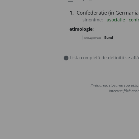
1.
Confederație (în Germania ș
sinonime:
asociație
conf
etimologie:
Bund
limba germană
Lista completă de definiții se află
info
Preluarea, stocarea sau utiliz
interzise fără acor