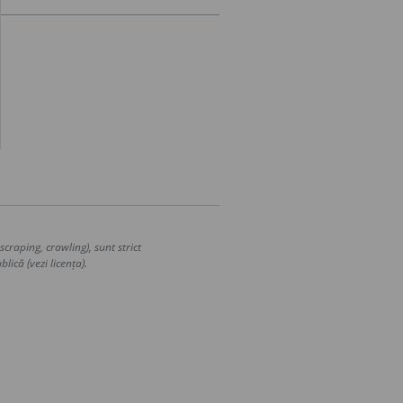
craping, crawling), sunt strict
lică (vezi licența).