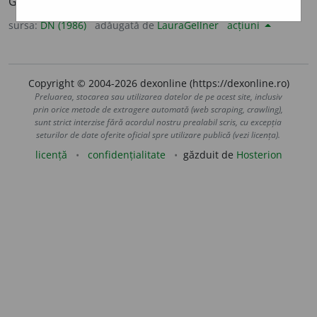
Germania și Elveția). [
Pl.
-duri.
/ <
germ.
Bund
].
sursa:
DN (1986)
adăugată de
LauraGellner
acțiuni
Copyright © 2004-2026 dexonline (https://dexonline.ro)
Preluarea, stocarea sau utilizarea datelor de pe acest site, inclusiv
prin orice metode de extragere automată (web scraping, crawling),
sunt strict interzise fără acordul nostru prealabil scris, cu excepția
seturilor de date oferite oficial spre utilizare publică (vezi licența).
licență
confidențialitate
găzduit de
Hosterion