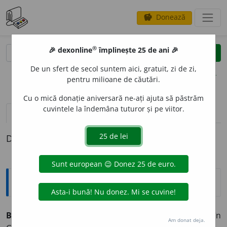
Donează
savings
®
®
🎉 dexonline
împlinește 25 de ani 🎉
caută
clear
search
De un sfert de secol suntem aici, gratuit, zi de zi,
opțiuni
pentru milioane de căutări.
Cu o mică donație aniversară ne-ați ajuta să păstrăm
cuvintele la îndemâna tuturor și pe viitor.
pronunție
(1)
volume_up
definiții (1)
Definiția cu ID-ul 397512:
Explicative DEX
BUND
s.n.
Asociație, confrerie; confederație (în
Am donat deja.