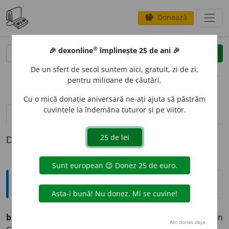
Donează
savings
®
®
🎉 dexonline
împlinește 25 de ani 🎉
caută
clear
search
De un sfert de secol suntem aici, gratuit, zi de zi,
opțiuni
pentru milioane de căutări.
Cu o mică donație aniversară ne-ați ajuta să păstrăm
cuvintele la îndemâna tuturor și pe viitor.
pronunție
(1)
volume_up
definiții (1)
Definiția cu ID-ul 1272632:
Explicative DEX
bund
s.n.
Asociație, confrerie; confederație (în
Am donat deja.