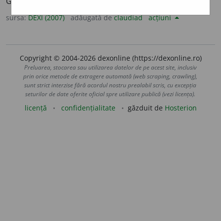
Germania și Elveția). • pl.
-uri.
/<germ.
Bund.
sursa:
DEXI (2007)
adăugată de
claudiad
acțiuni
Copyright © 2004-2026 dexonline (https://dexonline.ro)
Preluarea, stocarea sau utilizarea datelor de pe acest site, inclusiv
prin orice metode de extragere automată (web scraping, crawling),
sunt strict interzise fără acordul nostru prealabil scris, cu excepția
seturilor de date oferite oficial spre utilizare publică (vezi licența).
licență
confidențialitate
găzduit de
Hosterion