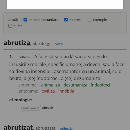
arată:
sensuri secundare
expresii
exemple
surse
abrutiz
a
, abrutiz
e
z
verb
1.
A face să-și piardă sau a-și pierde
reflexiv
însușirile morale, specific umane; a deveni sau a face
să devină insensibil, asemănător cu un animal, cu o
brută; a (se) îndobitoci, a (se) dezumaniza.
sinonime:
animaliza
dezumaniza
îndobitoci
antonime:
civiliza
înnobila
etimologie:
abrutir
limba franceză
abrutiz
a
t
, abrutiz
a
tă
adjectiv