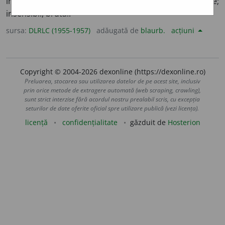
însușirile specific umane, lipsit de suflet, de bunătate;
insensibil, brutal.
sursa:
DLRLC (1955-1957)
adăugată de
blaurb.
acțiuni
Copyright © 2004-2026 dexonline (https://dexonline.ro)
Preluarea, stocarea sau utilizarea datelor de pe acest site, inclusiv
prin orice metode de extragere automată (web scraping, crawling),
sunt strict interzise fără acordul nostru prealabil scris, cu excepția
seturilor de date oferite oficial spre utilizare publică (vezi licența).
licență
confidențialitate
găzduit de
Hosterion