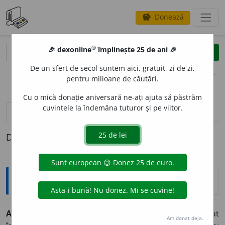
Donează
savings
®
®
🎉 dexonline
împlinește 25 de ani 🎉
caută
clear
search
De un sfert de secol suntem aici, gratuit, zi de zi,
opțiuni
pentru milioane de căutări.
Cu o mică donație aniversară ne-ați ajuta să păstrăm
cuvintele la îndemâna tuturor și pe viitor.
definiții (1)
Definiția cu ID-ul 889347:
Explicative DEX
ABRUTIZ
A
T, -Ă,
abrutizați, -te,
adj.
Care și-a pierdut
Am donat deja.