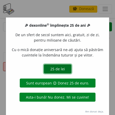
Donează
savings
®
®
🎉 dexonline
împlinește 25 de ani 🎉
caută
clear
search
De un sfert de secol suntem aici, gratuit, zi de zi,
opțiuni
pentru milioane de căutări.
Cu o mică donație aniversară ne-ați ajuta să păstrăm
cuvintele la îndemâna tuturor și pe viitor.
sinteza definițiilor (1)
definiții (27)
declinări
pronunție
(16)
volume_up
info
Aceste definiții sunt compilate de
echipa dexonline. Definițiile
originale se află pe fila
definiții
.
info
Puteți reordona filele pe pagina de
preferințe
.
Am donat deja.
ascunde