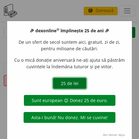
Donează
savings
®
®
🎉 dexonline
împlinește 25 de ani 🎉
caută
clear
search
De un sfert de secol suntem aici, gratuit, zi de zi,
opțiuni
pentru milioane de căutări.
Cu o mică donație aniversară ne-ați ajuta să păstrăm
cuvintele la îndemâna tuturor și pe viitor.
sinteza definițiilor (1)
definiții (12)
declinări
pronunție
(1)
volume_up
info
Aceste definiții sunt compilate de
echipa dexonline. Definițiile
originale se află pe fila
definiții
.
info
Puteți reordona filele pe pagina de
preferințe
.
Am donat deja.
ascunde