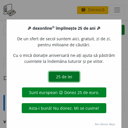
Donează
savings
®
®
🎉 dexonline
împlinește 25 de ani 🎉
caută
clear
search
De un sfert de secol suntem aici, gratuit, zi de zi,
opțiuni
pentru milioane de căutări.
Cu o mică donație aniversară ne-ați ajuta să păstrăm
cuvintele la îndemâna tuturor și pe viitor.
pronunție
(1)
volume_up
definiții (1)
Definiția cu ID-ul 1264088:
Ortografice DOOM
viet
a
te
(
desp.
vi-e-
)
s.
f.
,
g.-d.
art.
viet
ă
ții
;
pl.
viet
ă
ți
Am donat deja.