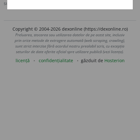
sursa:
DOOM 3 (2021)
adăugată de
gall
acțiuni
Copyright © 2004-2026 dexonline (https://dexonline.ro)
Preluarea, stocarea sau utilizarea datelor de pe acest site, inclusiv
prin orice metode de extragere automată (web scraping, crawling),
sunt strict interzise fără acordul nostru prealabil scris, cu excepția
seturilor de date oferite oficial spre utilizare publică (vezi licența).
licență
confidențialitate
găzduit de
Hosterion