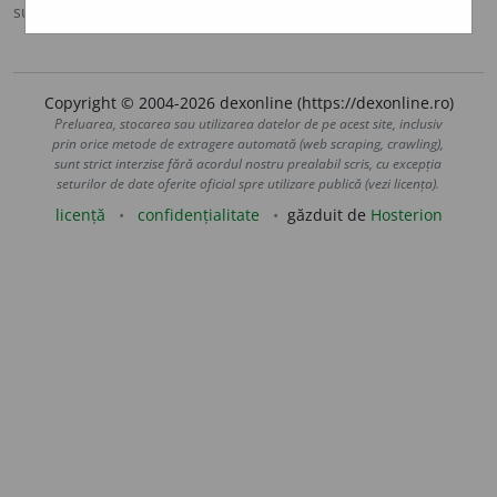
sursa:
Sinonime (2002)
adăugată de
siveco
acțiuni
Copyright © 2004-2026 dexonline (https://dexonline.ro)
Preluarea, stocarea sau utilizarea datelor de pe acest site, inclusiv
prin orice metode de extragere automată (web scraping, crawling),
sunt strict interzise fără acordul nostru prealabil scris, cu excepția
seturilor de date oferite oficial spre utilizare publică (vezi licența).
licență
confidențialitate
găzduit de
Hosterion