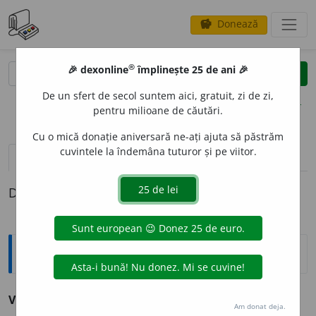
Donează
savings
®
®
🎉 dexonline
împlinește 25 de ani 🎉
caută
clear
search
De un sfert de secol suntem aici, gratuit, zi de zi,
opțiuni
pentru milioane de căutări.
Cu o mică donație aniversară ne-ați ajuta să păstrăm
cuvintele la îndemâna tuturor și pe viitor.
pronunție
(1)
volume_up
definiții (1)
Definiția cu ID-ul 217909:
Sinonime
VIET
A
TE
s. v.
animal.
Am donat deja.