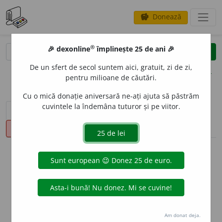
Donează
savings
®
®
🎉 dexonline
împlinește 25 de ani 🎉
caută
clear
search
De un sfert de secol suntem aici, gratuit, zi de zi,
opțiuni
pentru milioane de căutări.
Cu o mică donație aniversară ne-ați ajuta să păstrăm
cuvintele la îndemâna tuturor și pe viitor.
sinteza definițiilor (1)
definiții (14)
declinări
pronunție
(1)
volume_up
info
Aceste definiții sunt compilate de
echipa dexonline. Definițiile
originale se află pe fila
definiții
.
info
Puteți reordona filele pe pagina de
preferințe
.
Am donat deja.
ascunde