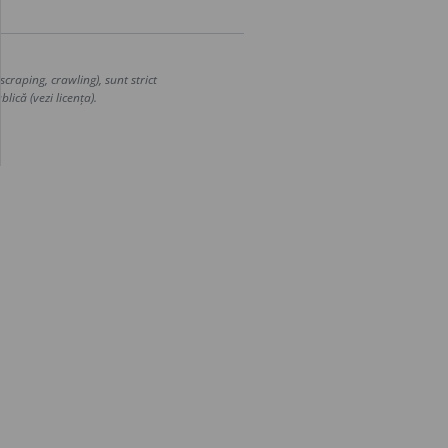
craping, crawling), sunt strict
lică (vezi licența).