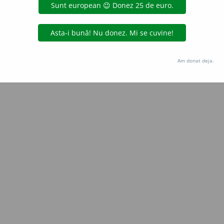
Copyright © 2004-2026 dexonline (https://dexonline.ro)
area datelor de pe acest site, inclusiv prin orice metode de extragere automată (web s
dul nostru prealabil scris, cu excepția seturilor de date oferite oficial spre utilizare pub
Am donat deja.
licență
confidențialitate
găzduit de
Hosterion