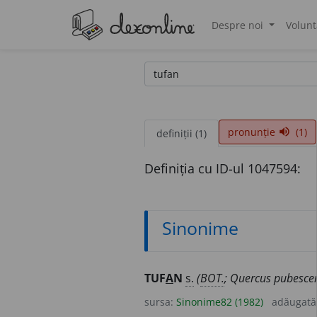
Despre noi
Volunt
®
pronunție
(1)
volume_up
definiții (1)
Definiția cu ID-ul 1047594:
Sinonime
TUF
A
N
s.
(
BOT.
; Quercus pubesce
sursa:
Sinonime82 (1982)
adăugată