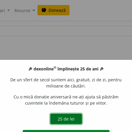
Donează
savings
ari
Resurse
®
🎉 dexonline
împlinește 25 de ani 🎉
De un sfert de secol suntem aici, gratuit, zi de zi, pentru
milioane de căutări.
Cu o mică donație aniversară ne-ați ajuta să păstrăm
cuvintele la îndemâna tuturor și pe viitor.
ns)
(
reg.
) t
u
fă, (
Transilv.
) șled
u
n.
 de
LauraGellner
acțiuni