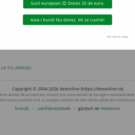
cute de la rădăcină, ca o tufă;
tufan
.
:
tufare
.
Am donat deja.
 pe fila
definiții
.
Copyright © 2004-2026 dexonline (https://dexonline.ro)
area datelor de pe acest site, inclusiv prin orice metode de extragere automată (web s
dul nostru prealabil scris, cu excepția seturilor de date oferite oficial spre utilizare pub
licență
confidențialitate
găzduit de
Hosterion