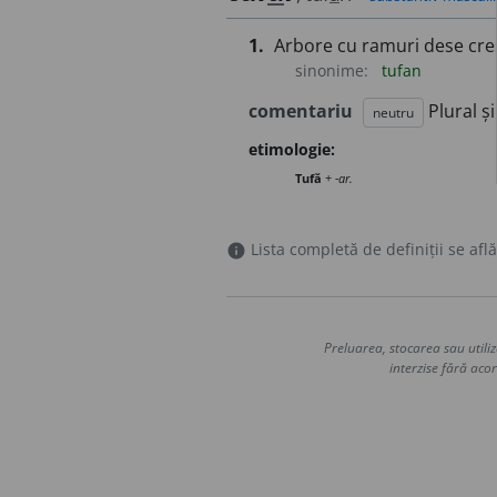
1.
Arbore cu ramuri dese cres
sinonime:
tufan
comentariu
Plural și
neutru
etimologie:
Tufă
+
-ar.
Lista completă de definiții se află
info
Preluarea, stocarea sau utiliz
interzise fără acor