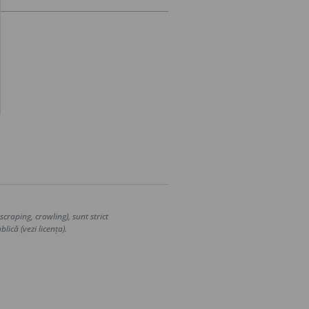
craping, crawling), sunt strict
lică (vezi licența).