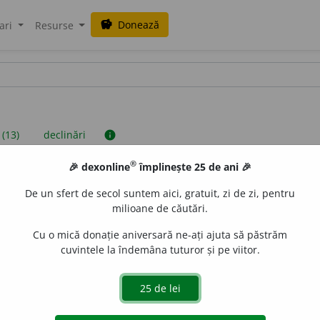
Donează
savings
ari
Resurse
 (13)
declinări
info
®
🎉 dexonline
împlinește 25 de ani 🎉
iniții sunt compilate de echipa dexonline. Definițiile originale se af
De un sfert de secol suntem aici, gratuit, zi de zi, pentru
 Puteți reordona filele pe pagina de
preferințe
.
milioane de căutări.
Cu o mică donație aniversară ne-ați ajuta să păstrăm
cuvintele la îndemâna tuturor și pe viitor.
presii
exemple
surse
n