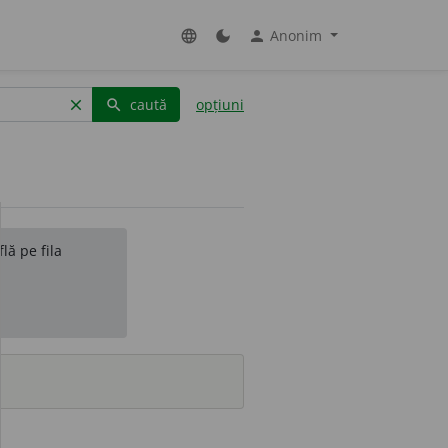
Anonim
language
dark_mode
person
caută
opțiuni
clear
search
lă pe fila