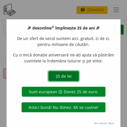
Donează
savings
®
®
🎉 dexonline
împlinește 25 de ani 🎉
caută
clear
search
De un sfert de secol suntem aici, gratuit, zi de zi,
opțiuni
pentru milioane de căutări.
Cu o mică donație aniversară ne-ați ajuta să păstrăm
cuvintele la îndemâna tuturor și pe viitor.
sinteza definițiilor (1)
definiții (12)
conjugări
pronunție
(1)
volume_up
info
Aceste definiții sunt compilate de
echipa dexonline. Definițiile
originale se află pe fila
definiții
.
info
Puteți reordona filele pe pagina de
preferințe
.
Am donat deja.
ascunde