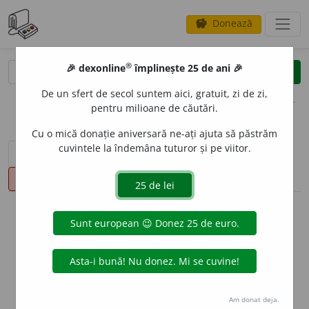
Donează
savings
®
®
🎉 dexonline
împlinește 25 de ani 🎉
caută
clear
search
De un sfert de secol suntem aici, gratuit, zi de zi,
opțiuni
pentru milioane de căutări.
Cu o mică donație aniversară ne-ați ajuta să păstrăm
cuvintele la îndemâna tuturor și pe viitor.
sinteza definițiilor (1)
definiții (21)
declinări
pronunție
(50)
volume_up
info
Aceste definiții sunt compilate de
echipa dexonline. Definițiile
originale se află pe fila
definiții
.
info
Puteți reordona filele pe pagina de
preferințe
.
Am donat deja.
ascunde