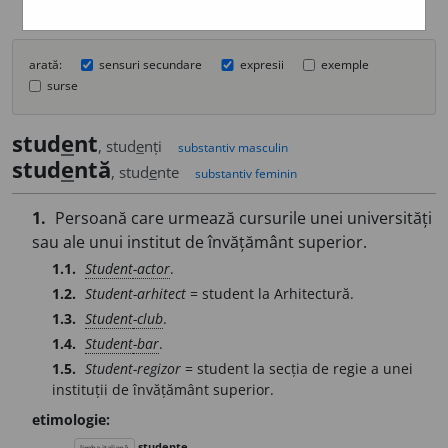
arată:
sensuri secundare
expresii
exemple
surse
stud
e
nt
, stud
e
nți
substantiv masculin
stud
e
ntă
, stud
e
nte
substantiv feminin
1.
Persoană care urmează cursurile unei universități
sau ale unui institut de învățământ superior.
1.1.
Student
-actor
.
1.2.
Student-arhitect
= student la Arhitectură.
1.3.
Student
-club
.
1.4.
Student
-bar
.
1.5.
Student-regizor
= student la secția de regie a unei
instituții de învățământ superior.
etimologie:
studente
limba italiană